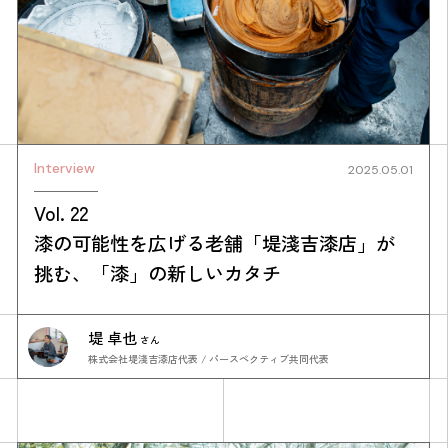
Interview
2025.05.01
Vol. 22
漆の可能性を広げる老舗「堤淺吉漆店」が
挑む、「漆」の新しいカタチ
堤 卓也
さん
株式会社堤淺吉漆店代表 / パースペクティブ共同代表