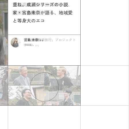
重ね。成瀬シリーズの小説
選べる。蜷川実花が語る、な
「脱炭素」修学旅行がまく、
家・宮島未奈が語る、地域愛
にげない景色に見つける美し
未来への種
と等身大のエコ
さとは
宮島 未奈
蜷川 実花
「脱炭素修学旅行」プロジェクト
さん
さん
チーム
小説家
写真家、映画監督、現代美術家
さん