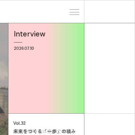
Interview
検索する
2026.07.10
Vol.32
Vol.31
Vol.30
未来をつくる「一歩」の積み
世界をどう見るかは、自分で
探究学習時代に京都で学ぶ。