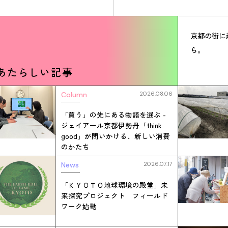
京都の街に
ら。
あたらしい記事
Column
2026.08.06
「買う」の先にある物語を選ぶ -
ジェイアール京都伊勢丹「think
good」が問いかける、新しい消費
のかたち
News
2026.07.17
「ＫＹＯＴＯ地球環境の殿堂」未
来探究プロジェクト フィールド
ワーク始動