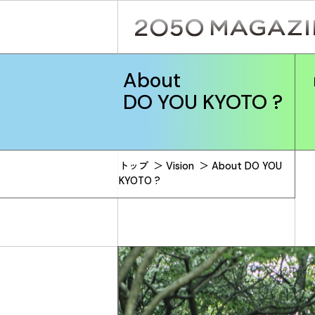
Skip
to
content
About
DO YOU KYOTO ?
トップ
＞
Vision
＞ About DO YOU
KYOTO ?