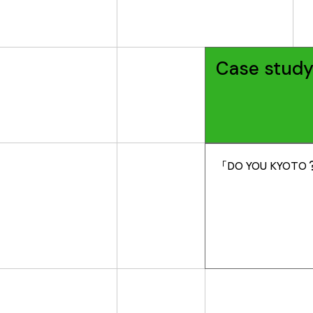
Case stud
「DO YOU KYOT