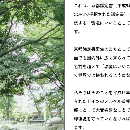
これは、京都議定書（平成9
COP3で採択された議定書
信する「環境にいいことし
す。
京都議定書誕生のまちとして
面でも国内外に広く知られてい
名前を超えて「環境にいい
て世界では使われるように
私たちはそのことを平成19年
られたドイツのメルケル首
都にとって大変名誉なこと
球環境を守っていかなけれ
ます。