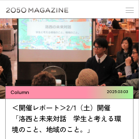
Skip
to
content
検索する
Column
2025.03.03
＜開催レポート＞2/1（土）開催
「洛西と未来対話 学生と考える環
境のこと、地域のこと。」