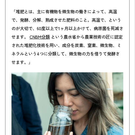
「堆肥とは、主に有機物を微生物の働きによって、高温
で、発酵、分解、熟成させた肥料のこと。高温で、という
のが大切で、60度以上で1ヶ月以上かけて、病原菌を死滅さ
せます。
CNBM分類
という農水省から農業技術の匠に認定
された堆肥化技術を用い、成分を炭素、窒素、微生物、ミ
ネラルという4つに分類して、微生物の力を借りて発酵さ
せます。」