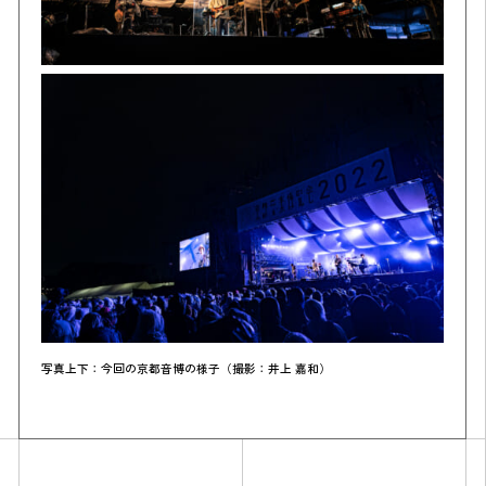
写真上下：今回の京都音博の様子（撮影：井上 嘉和）