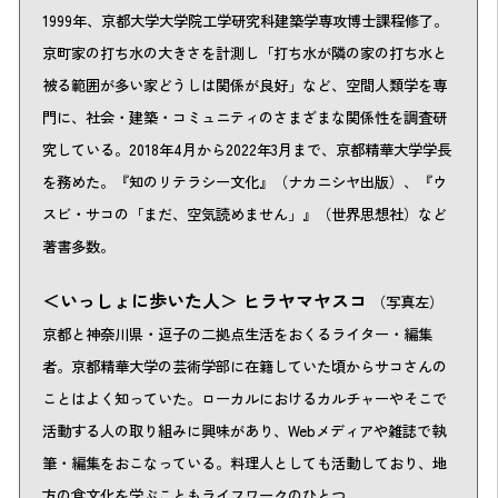
1999年、京都大学大学院工学研究科建築学専攻博士課程修了。
京町家の打ち水の大きさを計測し「打ち水が隣の家の打ち水と
被る範囲が多い家どうしは関係が良好」など、空間人類学を専
門に、社会・建築・コミュニティのさまざまな関係性を調査研
究している。2018年4月から2022年3月まで、京都精華大学学長
を務めた。『知のリテラシー文化』（ナカニシヤ出版）、『ウ
スビ・サコの「まだ、空気読めません」』（世界思想社）など
著書多数。
＜いっしょに歩いた人＞
ヒラヤマヤスコ
（写真左）
京都と神奈川県・逗子の二拠点生活をおくるライター・編集
者。京都精華大学の芸術学部に在籍していた頃からサコさんの
ことはよく知っていた。ローカルにおけるカルチャーやそこで
活動する人の取り組みに興味があり、Webメディアや雑誌で執
筆・編集をおこなっている。料理人としても活動しており、地
方の食文化を学ぶこともライフワークのひとつ。