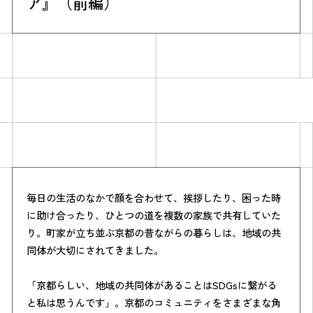
ア』（前編）
Simulation
CO₂削減効果を測る
毎日の生活のなかで顔を合わせて、挨拶したり、困った時
に助け合ったり、ひとつの道を複数の家族で共有していた
り。町家が立ち並ぶ京都の昔ながらの暮らしは、地域の共
Action list
同体が大切にされてきました。
アクションリスト
「京都らしい、地域の共同体があることはSDGsに繋がる
と私は思うんです」。京都のコミュニティをさまざまな角