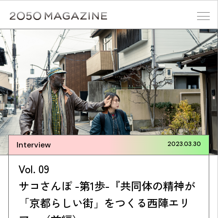
Skip
to
content
検索する
Interview
2023.03.30
Vol. 09
サコさんぽ -第1歩-『共同体の精神が
「京都らしい街」をつくる西陣エリ