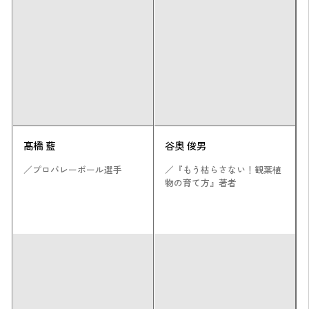
髙橋 藍
谷奥 俊男
／プロバレーボール選手
／『もう枯らさない！観葉植
物の育て方』著者