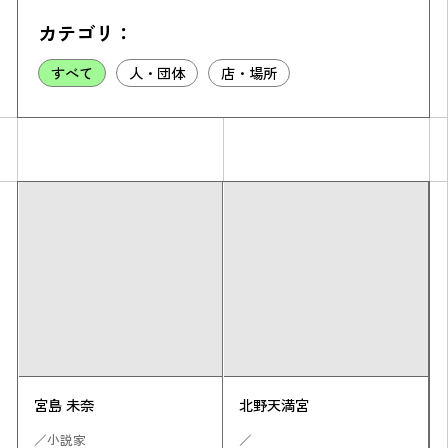
カテゴリ：
すべて
人・団体
店・場所
Simulation
CO₂削減効果を測る
Action list
アクションリスト
宮島 未奈
北野天満宮
／小説家
／