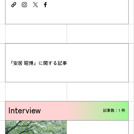
『安居 昭博』に関する記事
Simulation
CO₂削減効果を測る
Action list
Interview
記事数：1 件
アクションリスト