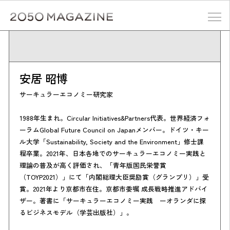
Skip
to
content
検索する
安居 昭博
サーキュラーエコノミー研究家
1988年生まれ。Circular Initiatives&Partners代表。世界経済フォ
ーラムGlobal Future Council on Japanメンバー。ドイツ・キー
ル大学「Sustainability, Society and the Environment」修士課
程卒業。2021年、日本各地でのサーキュラーエコノミー実践と
理論の普及が高く評価され、「青年版国民栄誉賞
（TOYP2021）」にて「内閣総理大臣奨励賞（グランプリ）」受
賞。2021年より京都市在住。京都市委嘱 成長戦略推進アドバイ
ザー。著書に「サーキュラーエコノミー実践 ーオランダに探
るビジネスモデル（学芸出版社）」。