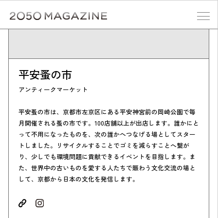
Skip
to
content
検索する
平安蚤の市
アンティークマーケット
平安蚤の市は、京都市左京区にある平安神宮前の岡崎公園で毎
月開催される蚤の市です。100店舗以上が出店します。誰かにと
って不用になったものを、次の誰かへつなげる場としてスター
トしました。リサイクルすることでゴミを減らすことへ繋が
り、少しでも環境問題に貢献できるイベントを目指します。ま
た、世界中の古いものを愛する人たちで賑わう文化交流の場と
して、京都から日本の文化を発信します。