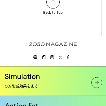
Back to Top
Simulation
CO₂削減効果を測る
Action list