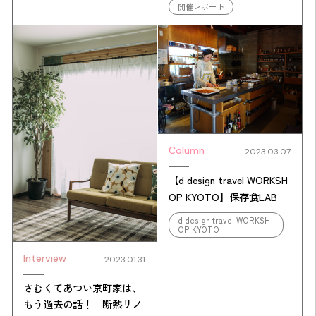
開催レポート
Column
2023.03.07
【d design travel WORKSH
OP KYOTO】保存食LAB
d design travel WORKSH
OP KYOTO
Interview
2023.01.31
さむくてあつい京町家は、
もう過去の話！「断熱リノ