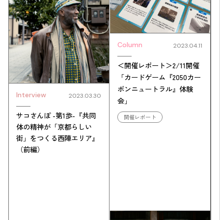
Column
2023.04.11
＜開催レポート＞2/11開催
「カードゲーム『2050カー
ボンニュートラル』体験
Interview
2023.03.30
会」
サコさんぽ -第1歩-『共同
開催レポート
体の精神が「京都らしい
街」をつくる西陣エリア』
（前編）