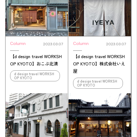
Column
Column
2023.03.07
2023.03.07
【d design travel WORKSH
【d design travel WORKSH
OP KYOTO】おこぶ北淸
OP KYOTO】株式会社いえ
屋
d design travel WORKSH
OP KYOTO
d design travel WORKSH
OP KYOTO