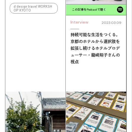
d design travel WORKSH
この記事をPodcastで聴く
OP KYOTO
Interview
2023.03.09
持続可能な生活をつくる。
京都のホテルから選択肢を
拡張し続けるホテルプロデ
ューサー・龍崎翔子さんの
視点