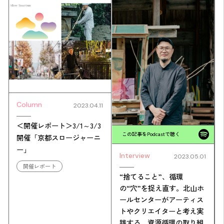
Column
2023.04.11
＜開催レポート＞3/1～3/3
この記事をPodcastで聴く
開催「京都スロージャーニ
ー」
Interview
2023.05.01
開催レポート
“捨てること”、循環
の“穴”を捉え直す。北山ホ
ールセンターがアーティス
トやクリエイターと考え実
践する、資源循環の取り組