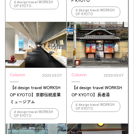
d design travel WORKSH
OP KYOTO
d design travel WORKSH
OP KYOTO
Column
Column
2023.03.07
2023.03.07
【d design travel WORKSH
【d design travel WORKSH
OP KYOTO】京都伝統産業
OP KYOTO】長者湯
ミュージアム
d design travel WORKSH
OP KYOTO
d design travel WORKSH
OP KYOTO