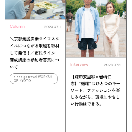
Column
2023.07.11
＼京都発脱炭素ライフスタ
イルにつながる取組を取材
して発信！／市民ライター
養成講座の参加者募集につ
Interview
2023.07.21
いて
【鎌田安里紗×岩崎仁
d design travel WORKSH
OP KYOTO
志】“循環”はひとつのキー
ワード。ファッションを楽
しみながら、環境にやさし
い行動はできる。