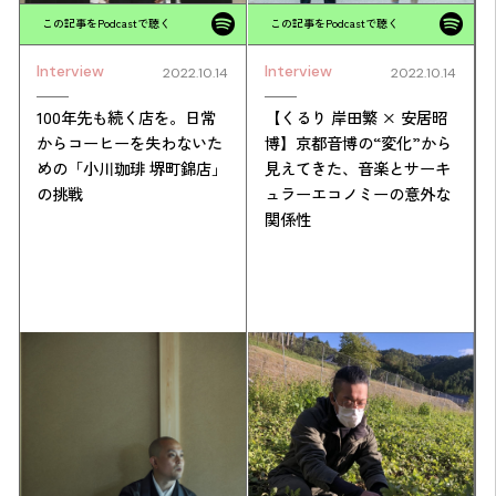
この記事をPodcastで聴く
この記事をPodcastで聴く
Interview
Interview
2022.10.14
2022.10.14
100年先も続く店を。日常
【くるり 岸田繁 × 安居昭
からコーヒーを失わないた
博】京都音博の“変化”から
めの「小川珈琲 堺町錦店」
見えてきた、音楽とサーキ
の挑戦
ュラーエコノミーの意外な
関係性