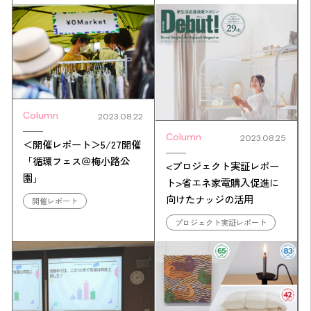
Column
2023.08.22
Column
2023.08.25
＜開催レポート＞5/27開催
「循環フェス＠梅小路公
<プロジェクト実証レポー
園」
ト>省エネ家電購入促進に
向けたナッジの活用
開催レポート
プロジェクト実証レポート