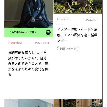
Column
2022.11.14
＜ツアー体験レポート＞京
この記事をPodcastで聴く
都｜モノの源流を巡る循環
ツアー
Interview
2022.10.14
開催レポート
持続可能な暮らしも、”自
分がやりたいから”。自分
自身と向き合うことで、豊
かな未来のための変化を探
る