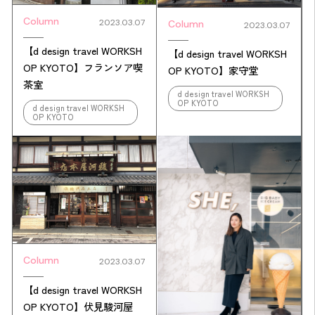
Column
2023.03.07
Column
2023.03.07
【d design travel WORKSH
【d design travel WORKSH
OP KYOTO】フランソア喫
OP KYOTO】家守堂
茶室
d design travel WORKSH
OP KYOTO
d design travel WORKSH
OP KYOTO
Column
2023.03.07
【d design travel WORKSH
OP KYOTO】伏見駿河屋