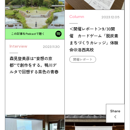
Column
2023.12.05
＜開催レポート＞9/30開
この記事をPodcastで聴く
催 カードゲーム「脱炭素
まちづくりカレッジ」体験
Interview
2023.11.30
会＠洛西高校
森見登美彦は“妄想の京
開催レポート
都”で創作をする。鴨川デ
ルタで回想する茶色の青春