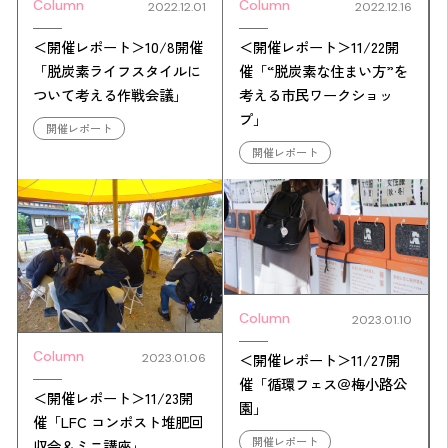
Column
Column
2022.12.01
2022.12.16
＜開催レポート＞10/8開催
＜開催レポート＞11/22開
「脱炭素ライフスタイルに
催「“脱炭素な住まい方”を
ついて考える作戦会議」
考える市民ワークショッ
プ」
開催レポート
開催レポート
Column
2023.01.10
Column
＜開催レポート＞11/27開
2023.01.06
催「循環フェス＠梅小路公
＜開催レポート＞11/23開
園」
催「LFC コンポスト堆肥回
開催レポート
収会＆ミニ講座」