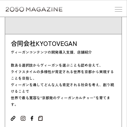
Skip
to
content
検索する
合同会社KYOTOVEGAN
ヴィーガンコンテンツの開発導入支援、店舗紹介
数ある選択肢からヴィーガンを選ぶことも認め合えて、
ライフスタイルの多様性が肯定される世界を京都から実現する
ことを目指し、
ヴィーガンを通してどんな人も肯定される社会を考え、創り続
けることで
世界で最も寛容な“京都発のヴィーガンカルチャー”を育てま
す。