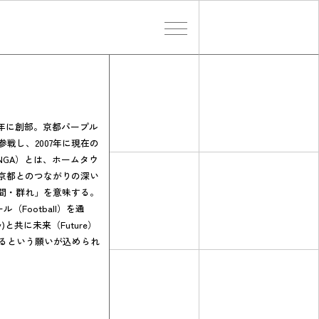
検索する
2年に創部。京都パープル
参戦し、2007年に現在の
ANGA）とは、ホームタウ
京都とのつながりの深い
間・群れ」を意味する。
（Football）を通
y)と共に未来（Future）
けるという願いが込められ