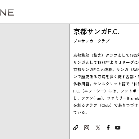
京都サンガF.C.
プロサッカークラブ
京都紫郊（紫光）クラブとして192
サンガとして1996年よりＪリーグに
Simulation
京都サンガF.C.と改称。サンガ（S
ンで歴史ある寺院を多く擁す古都・
CO₂削減効果を測る
仏教用語。サンスクリット語で「仲
F.C.（エフ・シー）には、フットボール
じ、ファン(Fun)、ファミリー(Famil
を創るクラブ（Club）でありつづ
Action list
ている。
アクションリスト