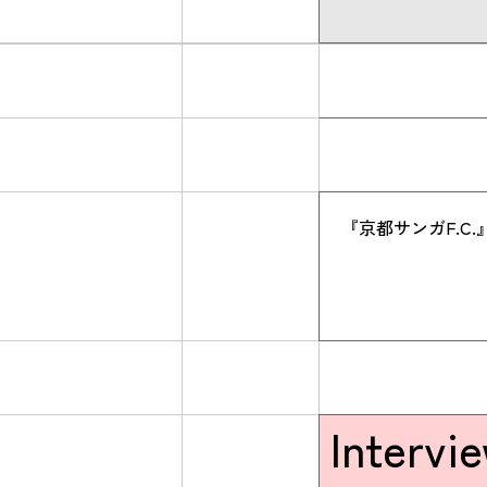
『京都サンガF.C
Intervi