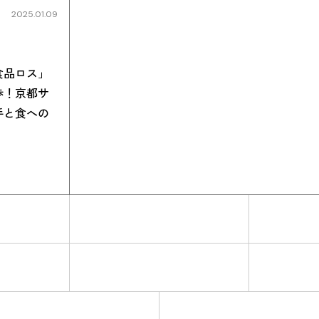
2025.01.09
食品ロス」
歩！京都サ
選手と食への