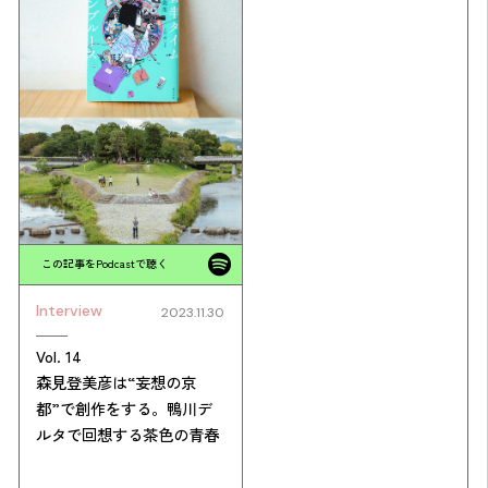
この記事をPodcastで聴く
Interview
2023.11.30
Vol. 14
森見登美彦は“妄想の京
都”で創作をする。鴨川デ
ルタで回想する茶色の青春