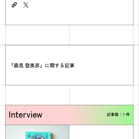
『森見 登美彦』に関する記事
Simulation
CO₂削減効果を測る
Action list
Interview
記事数：1 件
アクションリスト