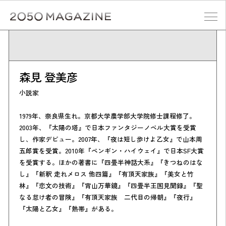
Skip
to
content
検索する
森見 登美彦
小説家
1979年、奈良県生れ。京都大学農学部大学院修士課程修了。
2003年、『太陽の塔』で日本ファンタジーノベル大賞を受賞
し、作家デビュー。2007年、『夜は短し歩けよ乙女』で山本周
五郎賞を受賞。2010年『ペンギン・ハイウェイ』で日本SF大賞
を受賞する。ほかの著書に『四畳半神話大系』『きつねのはな
し』『新釈 走れメロス 他四篇』『有頂天家族』『美女と竹
林』『恋文の技術』『宵山万華鏡』『四畳半王国見聞録』『聖
なる怠け者の冒険』『有頂天家族 二代目の帰朝』『夜行』
『太陽と乙女』『熱帯』がある。