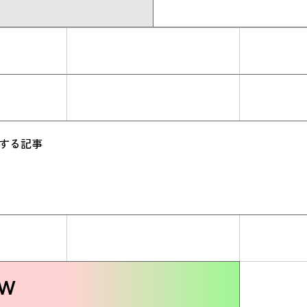
関する記事
ew