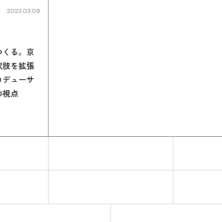
2023.03.09
つくる。京
択肢を拡張
ロデューサ
の視点