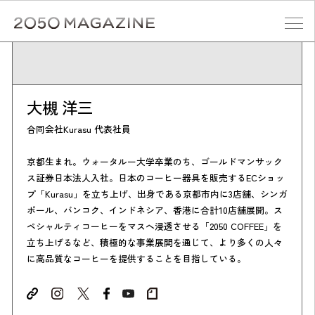
Skip
to
content
検索する
大槻 洋三
合同会社Kurasu 代表社員
京都生まれ。ウォータルー大学卒業のち、ゴールドマンサック
ス証券日本法人入社。日本のコーヒー器具を販売するECショッ
プ「Kurasu」を立ち上げ、出身である京都市内に3店舗、シンガ
ポール、バンコク、インドネシア、香港に合計10店舗展開。ス
ペシャルティコーヒーをマスへ浸透させる「2050 COFFEE」を
立ち上げるなど、積極的な事業展開を通じて、より多くの人々
に高品質なコーヒーを提供することを目指している。