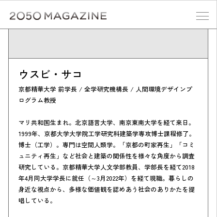
Skip
to
content
検索する
ウスビ・サコ
京都精華大学 前学長 / 全学研究機構長 / 人間環境デザインプ
ログラム教授
マリ共和国生まれ。北京語言大学、南京東南大学を経て来日。
1999年、京都大学大学院工学研究科建築学専攻博士課程修了。
博士（工学）。専門は空間人類学。「京都の町家再生」「コミ
ュニティ再生」など社会と建築の関係性を様々な角度から調査
研究している。京都精華大学人文学部教員、学部長を経て2018
年4月同大学学長に就任（～3月2022年）を経て現職。暮らしの
身近な視点から、多様な価値観を認めあう社会のありかたを提
唱している。