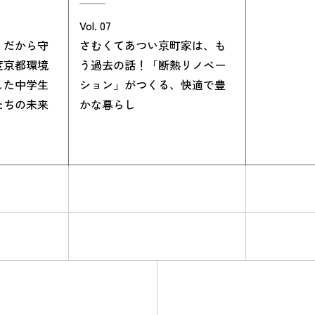
Vol. 07
、だから守
さむくてあつい京町家は、も
度京都環境
う過去の話！「断熱リノベー
した中学生
ション」がつくる、快適で豊
たちの未来
かな暮らし