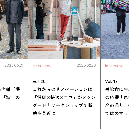
2025.05.01
Interview
2025.02.26
Interview
Vol. 20
Vol. 17
る老舗「堤
これからのリノベーションは
補給食に生
、「漆」の
「健康×快適×エコ」がスタン
の応援！京
ダード！ワークショップで断
名の通り、
熱を身近に。
ではのマラ