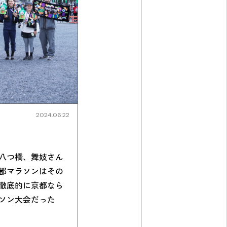
2024.06.22
八つ橋、舞妓さん
都マラソンはその
徹底的に京都なら
ソン大会だった