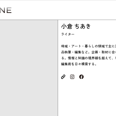
小倉 ちあき
ライター
地域・アート・暮らしの領域で主に
品執筆・編集など。企画・取材に合
Simulation
る。情報と知識の境界線を越えて、
編集術を日々模索する。
CO₂削減効果を測る
Action list
アクションリスト