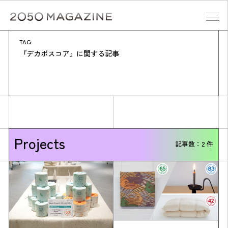
Skip
to
content
TAG
検索する
『デカボスコア』に関する記事
Projects
記事数：2 件