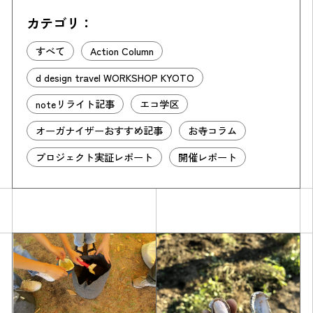
カテゴリ：
すべて
Action Column
d design travel WORKSHOP KYOTO
noteリライト記事
エコ学区
オーガナイザーおすすめ記事
お寺コラム
Simulation
プロジェクト実証レポート
開催レポート
CO₂削減効果を測る
Action list
アクションリスト