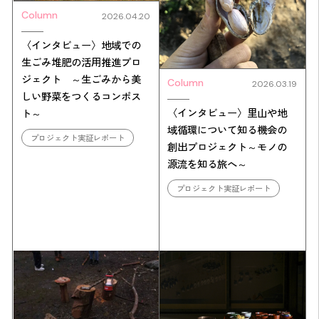
Column
2026.04.20
〈インタビュー〉地域での
生ごみ堆肥の活用推進プロ
ジェクト ～生ごみから美
Column
2026.03.19
しい野菜をつくるコンポス
〈インタビュー〉里山や地
ト～
域循環について知る機会の
プロジェクト実証レポート
創出プロジェクト～モノの
源流を知る旅へ～
プロジェクト実証レポート