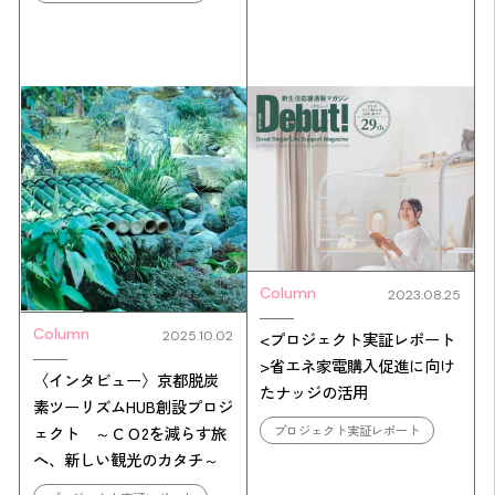
Column
2023.08.25
Column
2025.10.02
<プロジェクト実証レポート
>省エネ家電購入促進に向け
〈インタビュー〉京都脱炭
たナッジの活用
素ツーリズムHUB創設プロジ
ェクト ～ＣＯ2を減らす旅
プロジェクト実証レポート
へ、新しい観光のカタチ～