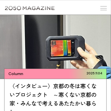
Skip
to
content
検索する
Column
2025.11.04
〈インタビュー〉京都の冬は寒くな
いプロジェクト ～寒くない京都の
家・みんなで考えるあたたかい暮ら