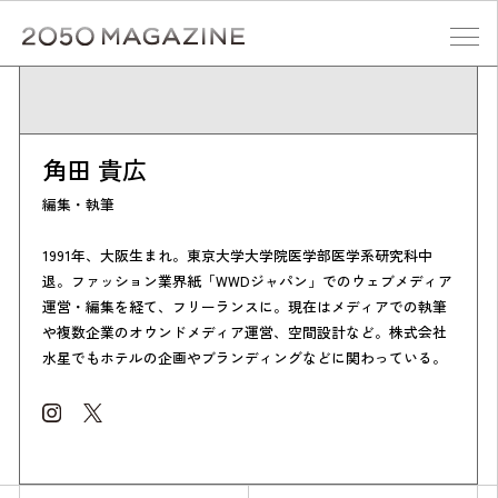
Skip
to
content
検索する
角田 貴広
編集・執筆
1991年、大阪生まれ。東京大学大学院医学部医学系研究科中
退。ファッション業界紙「WWDジャパン」でのウェブメディア
運営・編集を経て、フリーランスに。現在はメディアでの執筆
や複数企業のオウンドメディア運営、空間設計など。株式会社
水星でもホテルの企画やブランディングなどに関わっている。