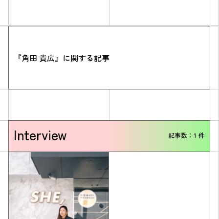
『角田 貴広』に関する記事
Simulation
Interview
CO₂削減効果を測る
記事数：1 件
Action list
アクションリスト