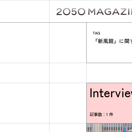
Skip
to
content
TAG
『新風館』に関
Intervi
記事数：1 件