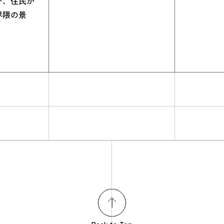
い、住民が
界隈の景