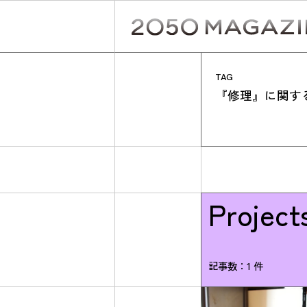
Skip
to
content
TAG
『修理』に関す
Project
記事数：1 件