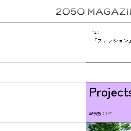
Skip
to
content
TAG
『ファッション
Project
記事数：1 件