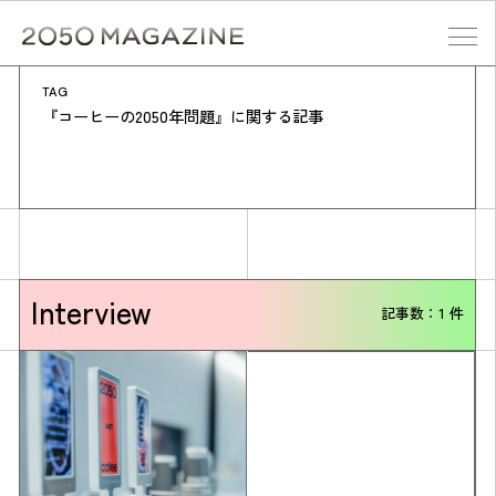
Skip
to
content
TAG
検索する
『コーヒーの2050年問題』に関する記事
Interview
記事数：1 件