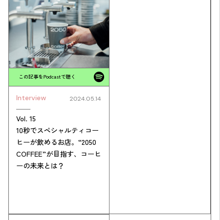
この記事をPodcastで聴く
Interview
2024.05.14
Simulation
Vol. 15
10秒でスペシャルティコー
CO₂削減効果を測る
ヒーが飲めるお店。“2050
COFFEE”が目指す、コーヒ
ーの未来とは？
Action list
アクションリスト