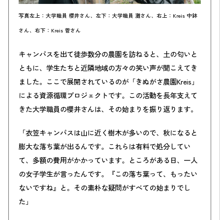
写真左上：大学職員 櫻井さん、左下：大学職員 灘さん、右上：Kreis 中鉢
さん、右下：Kreis 菅さん
キャンパスを出て徒歩数分の農園を訪ねると、土の匂いと
ともに、学生たちと近隣地域の方々の笑い声が聞こえてき
ました。ここで展開されているのが「きぬがさ農園Kreis」
による資源循環プロジェクトです。この活動を長年支えて
きた大学職員の櫻井さんは、その始まりを振り返ります。
「衣笠キャンパスは山に近く樹木が多いので、秋になると
膨大な落ち葉が出るんです。
これらは有料で処分してい
て、多額の費用がかかっています。
ところがある日、一人
の女子学生が言ったんです。『この落ち葉って、もったい
ないですね』と。その素朴な疑問がすべての始まりでし
た」