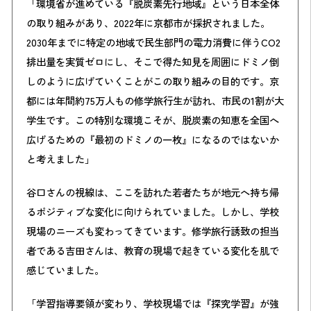
「環境省が進めている『脱炭素先行地域』という日本全体
の取り組みがあり、2022年に京都市が採択されました。
2030年までに特定の地域で民生部門の電力消費に伴うCO2
排出量を実質ゼロにし、そこで得た知見を周囲にドミノ倒
しのように広げていくことがこの取り組みの目的です。京
都には年間約75万人もの修学旅行生が訪れ、市民の1割が大
学生です。この特別な環境こそが、脱炭素の知恵を全国へ
広げるための『最初のドミノの一枚』になるのではないか
と考えました」
谷口さんの視線は、ここを訪れた若者たちが地元へ持ち帰
るポジティブな変化に向けられていました。しかし、学校
現場のニーズも変わってきています。修学旅行誘致の担当
者である吉田さんは、教育の現場で起きている変化を肌で
感じていました。
「学習指導要領が変わり、学校現場では『探究学習』が強