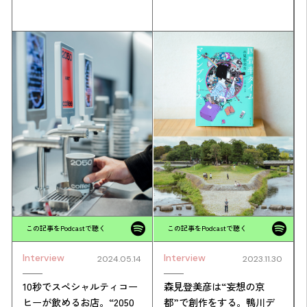
この記事をPodcastで聴く
この記事をPodcastで聴く
Interview
Interview
2023.11.30
2024.05.14
森見登美彦は“妄想の京
10秒でスペシャルティコー
都”で創作をする。鴨川デ
ヒーが飲めるお店。“2050