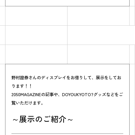
Simulation
野村證券さんのディスプレイをお借りして、展示をしてお
CO₂削減効果を測る
ります！！
2050MAGAZINEの記事や、DOYOUKYOTO?グッズなどをご
覧いただけます。
Action list
～展示のご紹介～
アクションリスト