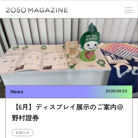
Skip
to
content
検索する
News
2026.06.02
【6月】ディスプレイ展示のご案内＠
野村證券
お知らせ