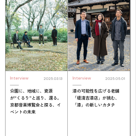
Interview
Interview
2025.03.13
2025.05.01
公園に、地域に、資源
漆の可能性を広げる老舗
が“くるり”と巡り、還る。
「堤淺吉漆店」が挑む、
京都音楽博覧会と探る、イ
「漆」の新しいカタチ
ベントの未来