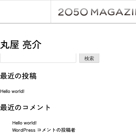
Skip
to
content
投
Previous:
本山 喜之
丸屋 亮介
稿
検索
ナ
検索
ビ
最近の投稿
ゲ
ー
Hello world!
シ
最近のコメント
ョ
ン
Hello world!
WordPress コメントの投稿者