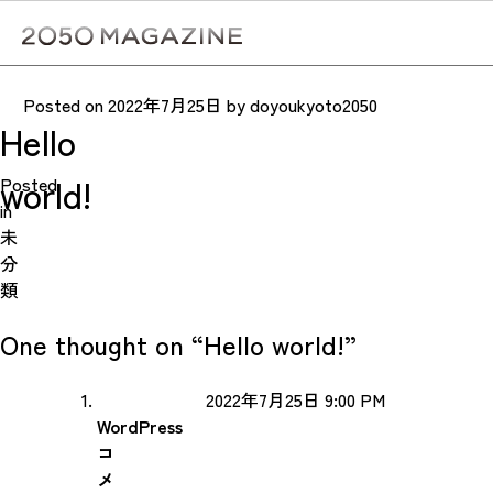
Skip
to
content
検
WordPress へようこそ。こちらは最初の投稿です。編集また
Posted on
2022年7月25日
by
doyoukyoto2050
Hello
は削除し、コンテンツ作成を始めてください。
world!
Posted
in
未
分
類
One thought on “
Hello world!
”
2022年7月25日 9:00 PM
WordPress
コ
メ