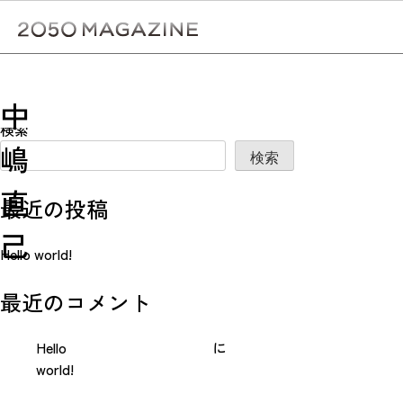
Skip
to
content
検
投
Previous:
中村 多伽
Next:
寺島 美羽
中
稿
検索
嶋
ナ
検索
ビ
直
最近の投稿
ゲ
己
ー
Hello world!
シ
最近のコメント
ョ
ン
Hello
に
world!