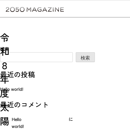
Skip
to
content
検
投
Previous:
令和８年度京都市住宅の自家消費型太陽光発電設備
令
等設置 補助金の募集
稿
和
ナ
検索
検索
ビ
８
ゲ
最近の投稿
年
ー
Hello world!
度
シ
ョ
最近のコメント
太
ン
陽
Hello
に
world!