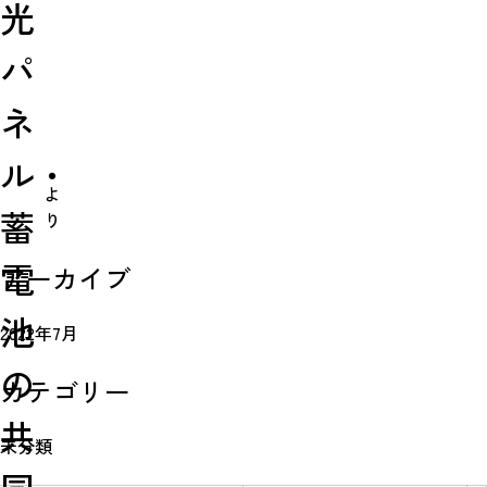
光
パ
ネ
ル・
よ
蓄
り
Simulation
電
アーカイブ
CO₂削減効果を測る
池
2022年7月
の
カテゴリー
Action list
共
アクションリスト
未分類