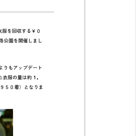
な衣服を回収する￥０
小路公園を開催しまし
よりもアップデート
た衣服の量は約
１，
９５０着）となりま