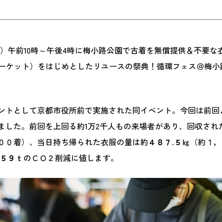
（日）午前10時～午後4時に梅小路公園で古着を無償提供＆不要
エンマーケット）をはじめとしたリユースの祭典！循環フェス＠梅
ントとして京都市役所前で実施された同イベント。今回は前回
ました。前回を上回る約1万2千人もの来場者があり、回収され
００着）、当日持ち帰られた衣服の量は約
４８７
.５㎏
（約１，
.５９ｔ
のＣＯ２削減に値します。