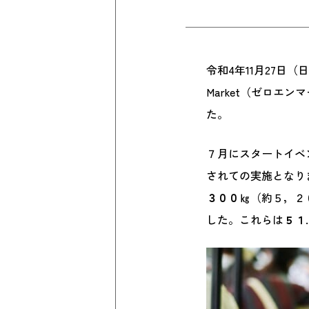
令和4年11月27日
Market（ゼロ
た。
７月にスタートイベ
されての実施となり
３００㎏
（約５，２
した。これらは
５１