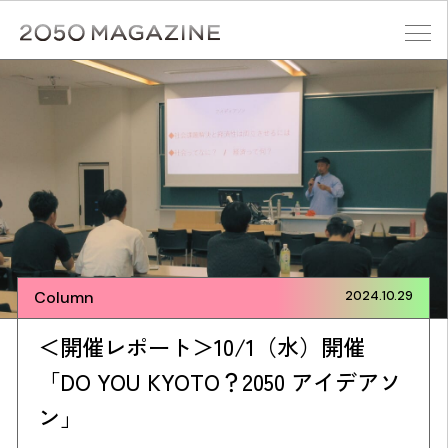
Skip
to
content
検索する
Column
2024.10.29
＜開催レポート＞10/1（水）開催
「DO YOU KYOTO？2050 アイデアソ
ン」