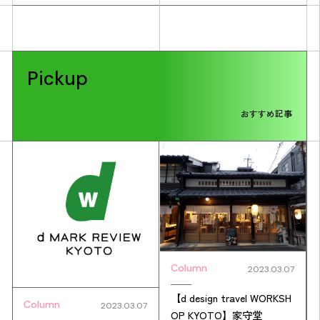
Pickup
おすすめ記事
Column
2023.03.07
【d design travel WORKSH
Column
2023.03.07
OP KYOTO】家守堂