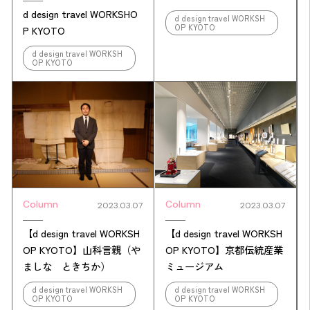
d design travel WORKSHO
d design travel WORKSH
OP KYOTO
P KYOTO
d design travel WORKSH
OP KYOTO
Column
Column
2023.03.07
2023.03.07
【d design travel WORKSH
【d design travel WORKSH
OP KYOTO】山科言親（や
OP KYOTO】京都伝統産業
ましな ときちか）
ミュージアム
d design travel WORKSH
d design travel WORKSH
OP KYOTO
OP KYOTO