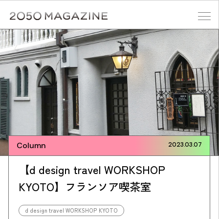
Skip
to
content
検索する
Column
2023.03.07
【d design travel WORKSHOP
KYOTO】フランソア喫茶室
d design travel WORKSHOP KYOTO