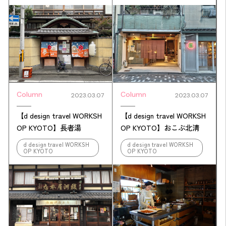
Column
Column
2023.03.07
2023.03.07
【d design travel WORKSH
【d design travel WORKSH
OP KYOTO】長者湯
OP KYOTO】おこぶ北淸
d design travel WORKSH
d design travel WORKSH
OP KYOTO
OP KYOTO