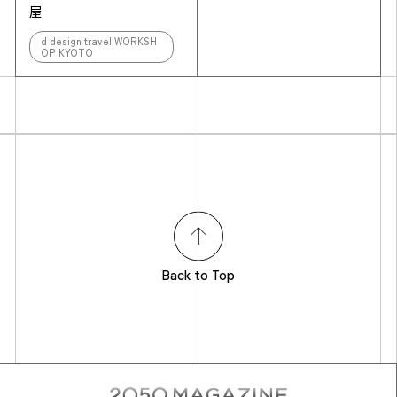
屋
d design travel WORKSH
OP KYOTO
Back to Top