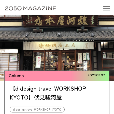
Skip
to
content
検索する
Column
2023.03.07
【d design travel WORKSHOP
KYOTO】伏見駿河屋
d design travel WORKSHOP KYOTO