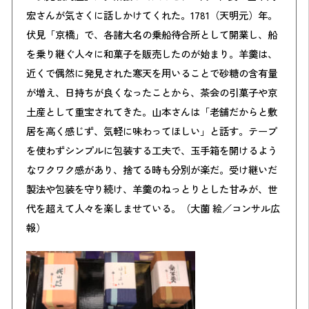
宏さんが気さくに話しかけてくれた。1781（天明元）年。
伏見「京橋」で、各諸大名の乗船待合所として開業し、船
を乗り継ぐ人々に和菓子を販売したのが始まり。羊羹は、
近くで偶然に発見された寒天を用いることで砂糖の含有量
が増え、日持ちが良くなったことから、茶会の引菓子や京
土産として重宝されてきた。山本さんは「老舗だからと敷
居を高く感じず、気軽に味わってほしい」と話す。テープ
を使わずシンプルに包装する工夫で、玉手箱を開けるよう
なワクワク感があり、捨てる時も分別が楽だ。受け継いだ
製法や包装を守り続け、羊羹のねっとりとした甘みが、世
代を超えて人々を楽しませている。（大薗 絵／コンサル広
報）