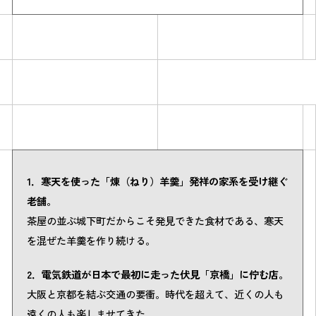
Simulation
1．寒天を使った「煉（ねり）羊羹」発祥の家系を受け継ぐ
CO₂削減効果を測る
老舗。
茶屋の並ぶ城下町だからこそ発見できた食材である、寒天
を混ぜた羊羹を作り続ける。
Action list
2．電気鉄道が日本で最初に走った伏見「京橋」に佇む店。
アクションリスト
大阪と京都を結ぶ交通の要衝。時代を超えて、近くの人も
遠くの人も楽しませてきた。