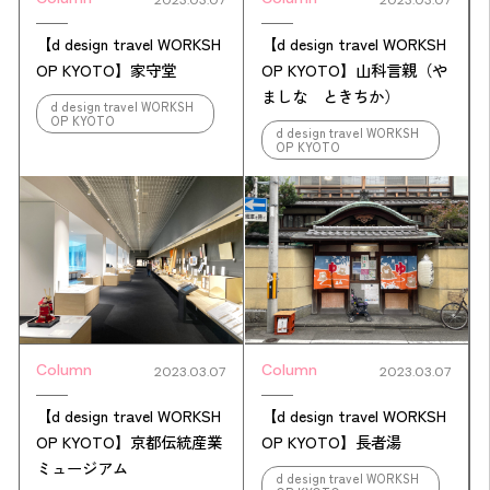
2023.03.07
2023.03.07
【d design travel WORKSH
【d design travel WORKSH
OP KYOTO】山科言親（や
OP KYOTO】家守堂
ましな ときちか）
d design travel WORKSH
OP KYOTO
d design travel WORKSH
OP KYOTO
Column
Column
2023.03.07
2023.03.07
【d design travel WORKSH
【d design travel WORKSH
OP KYOTO】京都伝統産業
OP KYOTO】長者湯
ミュージアム
d design travel WORKSH