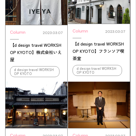
Column
2023.03.07
Column
2023.03.07
【d design travel WORKSH
【d design travel WORKSH
OP KYOTO】フランソア喫
OP KYOTO】株式会社いえ
茶室
屋
d design travel WORKSH
d design travel WORKSH
OP KYOTO
OP KYOTO
Column
Column