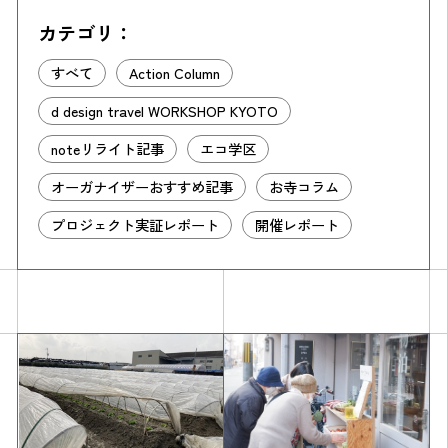
カテゴリ：
すべて
Action Column
d design travel WORKSHOP KYOTO
noteリライト記事
エコ学区
オーガナイザーおすすめ記事
お寺コラム
Simulation
プロジェクト実証レポート
開催レポート
CO₂削減効果を測る
Action list
アクションリスト