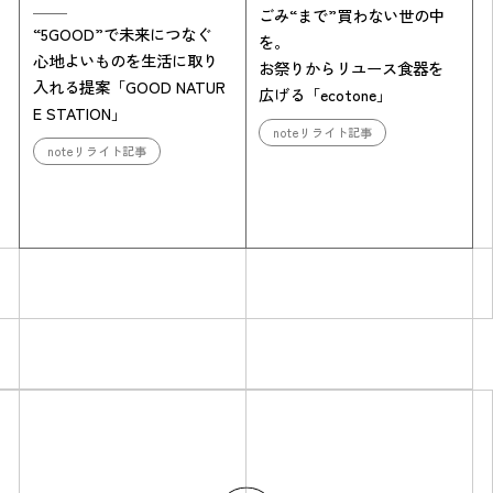
ごみ“まで”買わない世の中
“5GOOD”で未来につなぐ
を。
心地よいものを生活に取り
お祭りからリユース食器を
入れる提案「GOOD NATUR
広げる「ecotone」
E STATION」
noteリライト記事
noteリライト記事