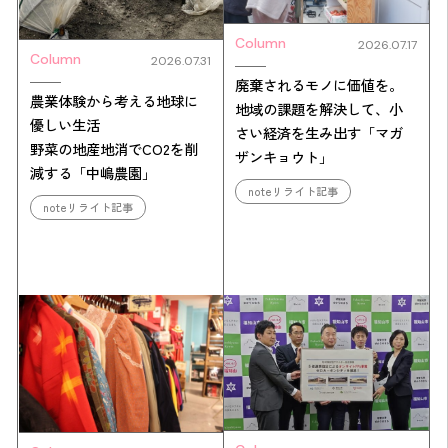
Column
2026.07.17
Column
2026.07.31
廃棄されるモノに価値を。
農業体験から考える地球に
地域の課題を解決して、小
優しい生活
さい経済を生み出す「マガ
野菜の地産地消でCO2を削
ザンキョウト」
減する「中嶋農園」
noteリライト記事
noteリライト記事