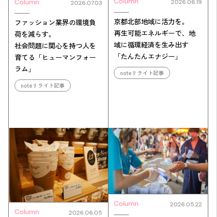
Column
Column
2026.06.19
2026.07.03
京都北部地域に活力を。
ファッション業界の環境負
再生可能エネルギーで、地
荷を減らす。
域に循環経済を生み出す
社会問題に関心を持つ人を
「たんたんエナジー」
育てる「ヒューマンフォー
ラム」
noteリライト記事
noteリライト記事
Column
2026.05.22
Column
2026.06.05