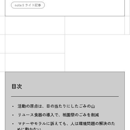
noteリライト記事
Simulation
CO₂削減効果を測る
目次
Action list
活動の原点は、目の当たりにしたごみの山
リユース食器の導入で、祇園祭のごみを削減
アクションリスト
マナーやモラルに訴えても、人は環境問題の解決のた
めに動かない