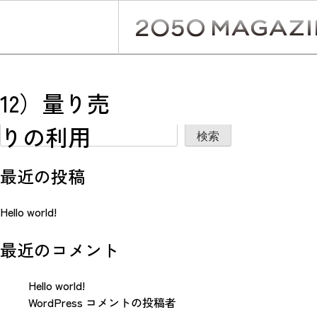
Skip
to
content
投
Previous:
13）食べ残さない / 余った食材を活用する / 食べ
12）量り売
稿
検索
りの利用
ナ
検索
ビ
最近の投稿
ゲ
ー
Hello world!
シ
最近のコメント
ョ
ン
Hello world!
WordPress コメントの投稿者