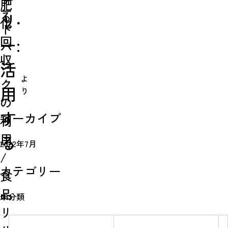
肥
ー
る
リ
化・
ド
回
ー:
バ
収
ン
活
よ
ク
用
り
の
す
Simulation
アーカイブ
利
用
る
CO₂削減効果を測る
2022年7月
/
カテゴリー
食
Action list
品
未分類
アクションリスト
リ