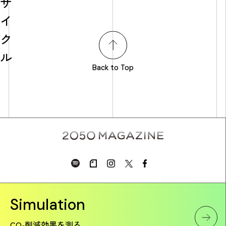
サ
イ
ク
ル
Back to Top
Simulation
CO₂削減効果を測る