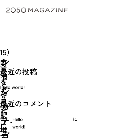
Skip
to
content
検
ア
⑬
14）
ク
検索
生
15）
フ
検索
ご
シ
野
ー
み
最近の投稿
菜
ョ
ド
を
く
Hello world!
ド
ン
た
ず
ラ
最近のコメント
い
カ
等
イ
肥
の
テ
Hello
に
ブ・
に
world!
堆
フ
ゴ
す