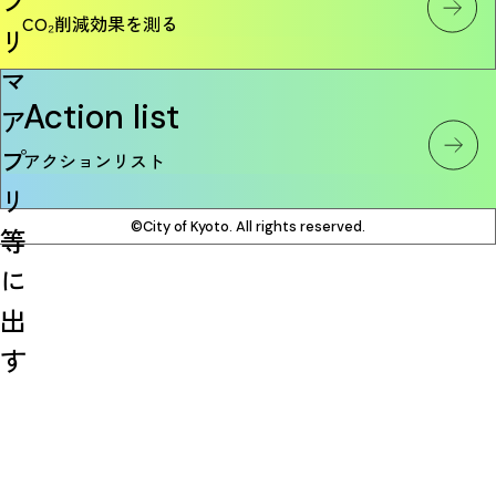
フ
CO₂削減効果を測る
リ
マ
Action list
ア
プ
アクションリスト
リ
©City of Kyoto. All rights reserved.
等
に
出
す