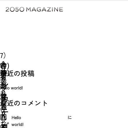
Skip
to
content
検
ア
⑥(手
⑦(手
ク
放
6）
検索
放
す
7）
シ
フ
検索
す
時)
古
リ
ョ
時)
最近の投稿
ま
着
ー
着
ン
だ
の
Hello world!
マ
れ
着
資
カ
ー
最近のコメント
な
ら
源
ケ
テ
く
れ
回
Hello
に
ッ
な
ゴ
world!
る
収