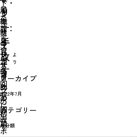
ト・
っ
服
/
リ
リ
た
を
繊
ユ
ー:
服
リ
維
ー
を
手
ユ
の
ス
資
ー
リ
放
よ
シ
源
り
ス
サ
ョ
す
Simulation
物
目
イ
アーカイブ
ッ
回
CO₂削減効果を測る
的
ク
プ
収
2022年7月
の
ル
の
に
回
カテゴリー
Action list
利
出
収
用
アクションリスト
未分類
す
ボ