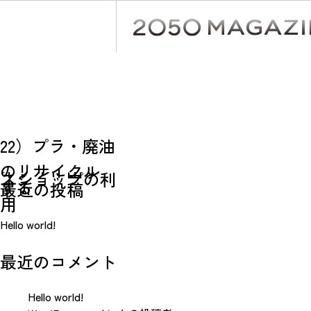
Skip
to
content
アクション
⑱プラスチック
⑲フリーマーケ
カテゴリー:
ごみや使用済て
21）フリーマー
検索
ットやリユース
んぷら油をリサ
22）プラ・廃油
手放す
ケット・リユー
検索
ショップで購入
イクルに出す
のリサイクル
スショップの利
する
最近の投稿
用
Hello world!
最近のコメント
Hello world!