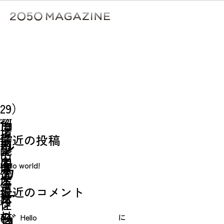
Skip
to
content
検
ア
㉑
㉒
ク
ゼ
27）
住
ロ
28）
シ
検索
ZEH
宅
29）
エ
環
検索
物
ョ
に
市
ネ
境
件
最近の投稿
市
内
ン
ル
配
の
内
産
Hello world!
ギ
慮
カ
選
産
木
ー
マ
最近のコメント
択
テ
木
材
住
ン
材
の
ゴ
Hello
に
宅
シ