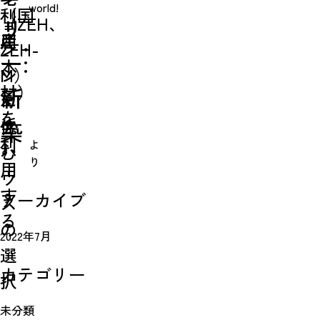
world!
（国
利
（ZEH、
ョ
リ
産
用
ZEH-
ン・
ー:
木
M）
シ
材）
新
に
ェ
を
住
ア
築
利
よ
む
ハ
Simulation
り
用
ウ
す
CO₂削減効果を測る
アーカイブ
ス
る
の
2022年7月
選
Action list
カテゴリー
択
アクションリスト
未分類