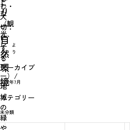
し
む・
リ
む
大
（観
ー:
切
光、
に
自
レ
よ
す
然
り
ジ
る
ャ
環
Simulation
アーカイブ
ー）/
境
CO₂削減効果を測る
2022年7月
地
域
カテゴリー
Action list
の
未分類
緑
アクションリスト
や