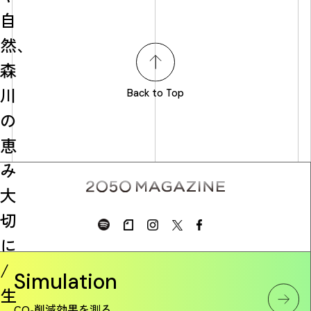
自
然、
森
川
Back to Top
の
恵
み
大
切
に
/
Simulation
生
CO₂削減効果を測る