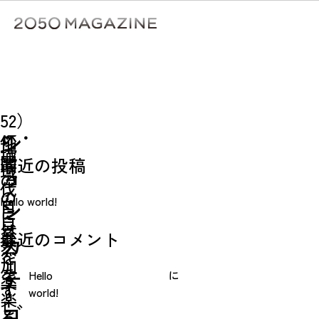
Skip
to
content
検
ア
50）
㊵
ク
検索
植
52）
地
検索
林・
シ
地
域
間
最近の投稿
域
ョ
の
伐
の
Hello world!
自
ン
に
自
然
最近のコメント
参
カ
然
を
加
を
テ
Hello
に
楽
す
world!
楽
し
ゴ
る