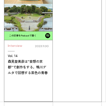
この記事をPodcastで聴く
Interview
2023.11.30
Vol. 14
森見登美彦は“妄想の京
都”で創作をする。鴨川デ
ルタで回想する茶色の青春