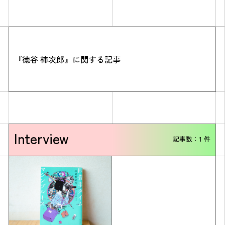
『徳谷 柿次郎』に関する記事
Simulation
Interview
CO₂削減効果を測る
記事数：1 件
Action list
アクションリスト