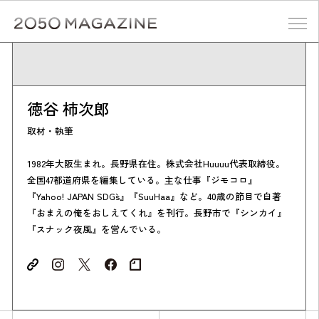
Skip
to
content
検索する
徳谷 柿次郎
取材・執筆
1982年大阪生まれ。長野県在住。株式会社Huuuu代表取締役。
全国47都道府県を編集している。主な仕事『ジモコロ』
『Yahoo! JAPAN SDG`s』『SuuHaa』など。40歳の節目で自著
『おまえの俺をおしえてくれ』を刊行。長野市で『シンカイ』
『スナック夜風』を営んでいる。