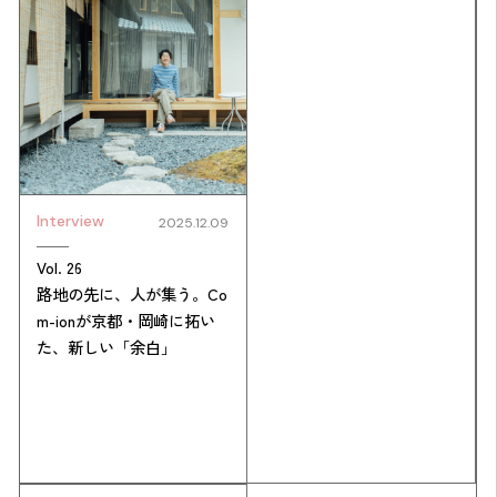
Interview
2025.12.09
Simulation
Vol. 26
路地の先に、人が集う。Co
CO₂削減効果を測る
m-ionが京都・岡崎に拓い
た、新しい「余白」
Action list
アクションリスト