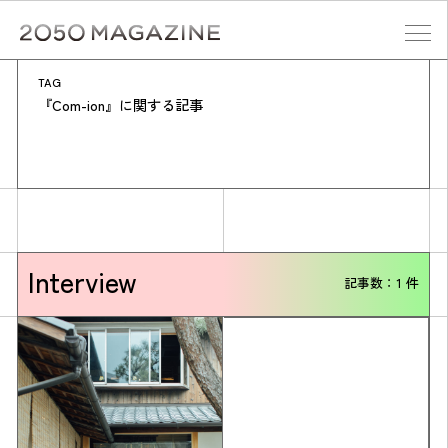
Skip
to
content
TAG
検索する
『Com-ion』に関する記事
Interview
記事数：1 件