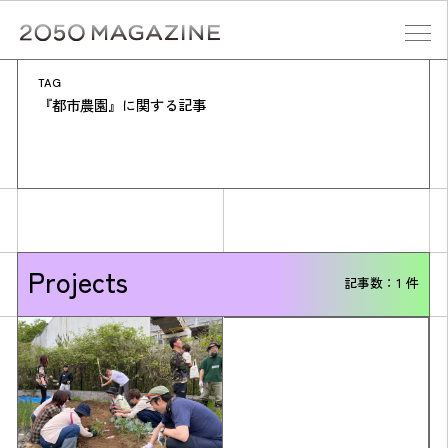
Skip
to
content
TAG
検索する
『都市農園』に関する記事
Projects
記事数：1 件