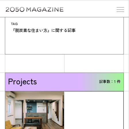
Skip
to
content
TAG
検索する
『脱炭素な住まい方』に関する記事
Projects
記事数：1 件