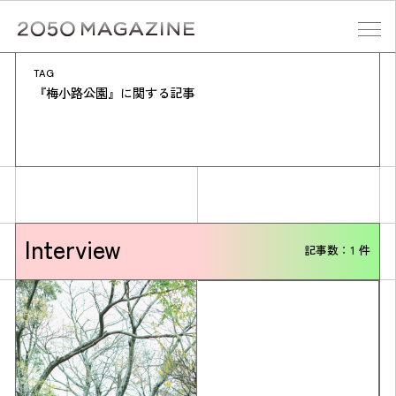
Skip
to
content
TAG
検索する
『梅小路公園』に関する記事
Interview
記事数：1 件