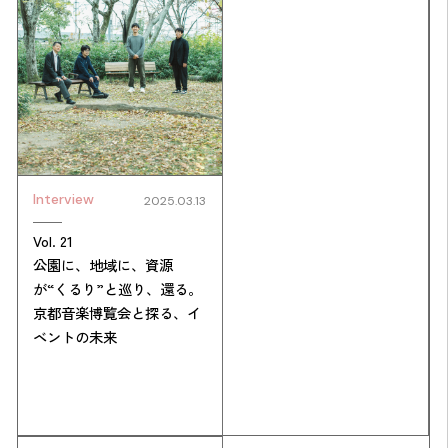
Interview
2025.03.13
Simulation
Vol. 21
公園に、地域に、資源
CO₂削減効果を測る
が“くるり”と巡り、還る。
京都音楽博覧会と探る、イ
ベントの未来
Action list
アクションリスト