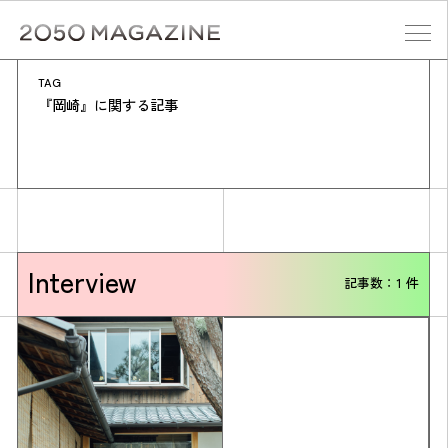
Skip
to
content
TAG
検索する
『岡崎』に関する記事
Interview
記事数：1 件