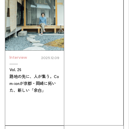
Interview
2025.12.09
Simulation
Vol. 26
路地の先に、人が集う。Co
CO₂削減効果を測る
m-ionが京都・岡崎に拓い
た、新しい「余白」
Action list
アクションリスト